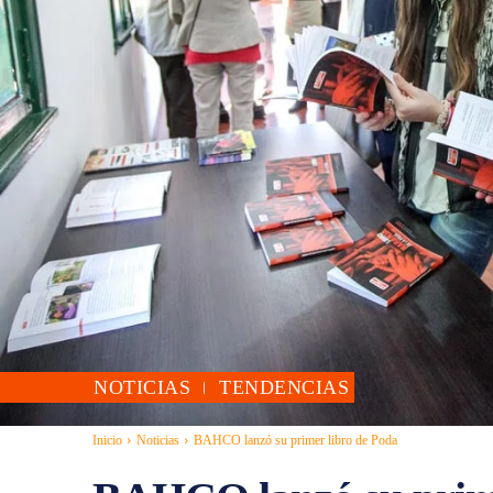
NOTICIAS
TENDENCIAS
Inicio
Noticias
BAHCO lanzó su primer libro de Poda