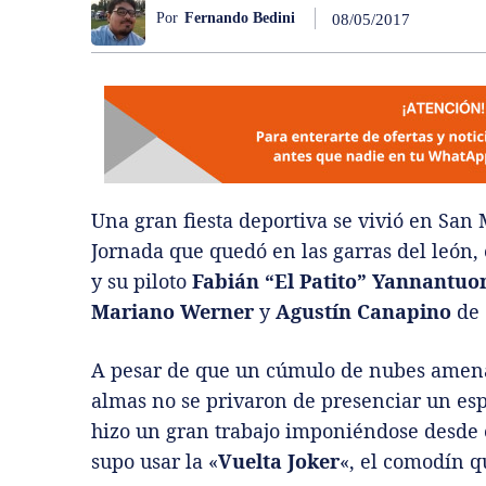
Por
Fernando Bedini
08/05/2017
Una gran fiesta deportiva se vivió en San 
Jornada que quedó en las garras del león, 
y su piloto
Fabián “El Patito” Yannantuo
Mariano Werner
y
Agustín Canapino
de
A pesar de que un cúmulo de nubes amena
almas no se privaron de presenciar un es
hizo un gran trabajo imponiéndose desde e
supo usar la «
Vuelta Joker
«, el comodín q