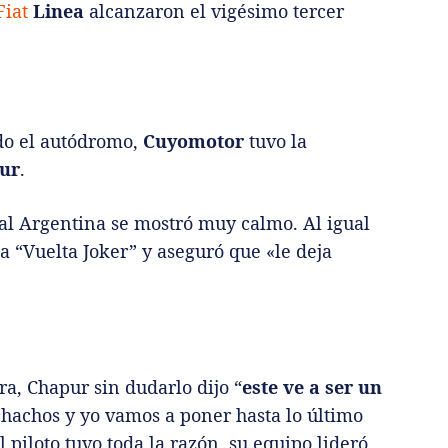
Fiat
Linea
alcanzaron el vigésimo tercer
do el autódromo,
Cuyomotor
tuvo la
ur
.
tal Argentina se mostró muy calmo. Al igual
la “Vuelta Joker” y aseguró que «le deja
ra, Chapur sin dudarlo dijo “
este ve a ser un
chachos y yo vamos a poner hasta lo último
 piloto tuvo toda la razón, su equipo lideró