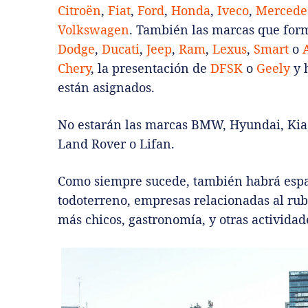
Citroën
,
Fiat
,
Ford
,
Honda
,
Iveco
,
Mercede
Volkswagen
. También las marcas que for
Dodge
,
Ducati
,
Jeep
,
Ram
,
Lexus
,
Smart
o
Chery
, la presentación de
DFSK
o
Geely
y h
están asignados.
No estarán las marcas BMW, Hyundai, Kia, 
Land Rover o Lifan.
Como siempre sucede, también habrá espac
todoterreno, empresas relacionadas al rub
más chicos, gastronomía, y otras activida