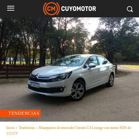
TENDENCIAS
Inicio
Tendencias
Manejamos al renovado Citroën C4 Lounge con motor HDI de
115 CV