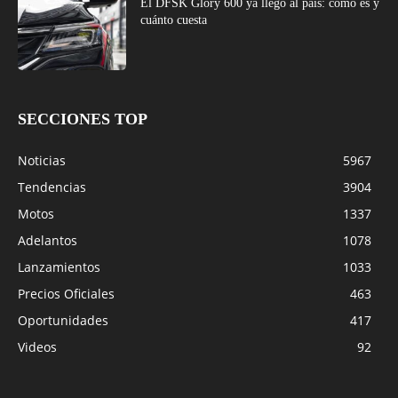
El DFSK Glory 600 ya llegó al país: cómo es y
cuánto cuesta
SECCIONES TOP
Noticias
5967
Tendencias
3904
Motos
1337
Adelantos
1078
Lanzamientos
1033
Precios Oficiales
463
Oportunidades
417
Videos
92