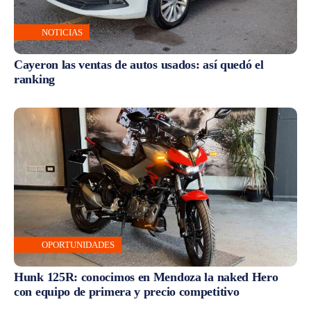
NOTICIAS
Cayeron las ventas de autos usados: así quedó el
ranking
OPORTUNIDADES
Hunk 125R: conocimos en Mendoza la naked Hero
con equipo de primera y precio competitivo