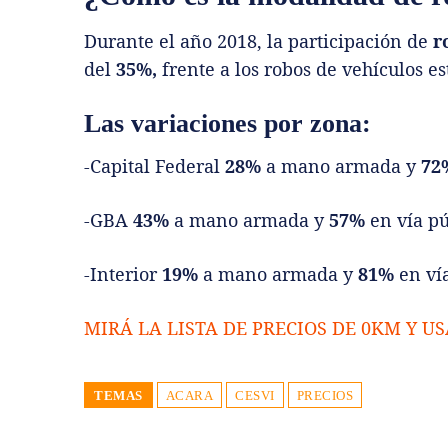
Durante el año 2018, la participación de
r
del
35%,
frente a los robos de vehículos e
Las variaciones por zona:
-Capital Federal
28%
a mano armada y
72
-GBA
43%
a mano armada y
57%
en vía pú
-Interior
19%
a mano armada y
81%
en vía
MIRÁ LA LISTA DE PRECIOS DE 0KM Y US
TEMAS
ACARA
CESVI
PRECIOS