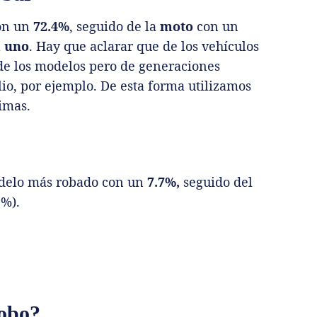
con un
72.4%
, seguido de la
moto
con un
a uno
. Hay que aclarar que de los vehículos
 de los modelos pero de generaciones
lio, por ejemplo. De esta forma utilizamos
imas.
delo más robado con un
7.7%,
seguido del
9%).
robo?