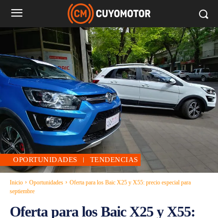
OPORTUNIDADES
TENDENCIAS
Inicio
Oportunidades
Oferta para los Baic X25 y X55: precio especial para
septiembre
Oferta para los Baic X25 y X55: