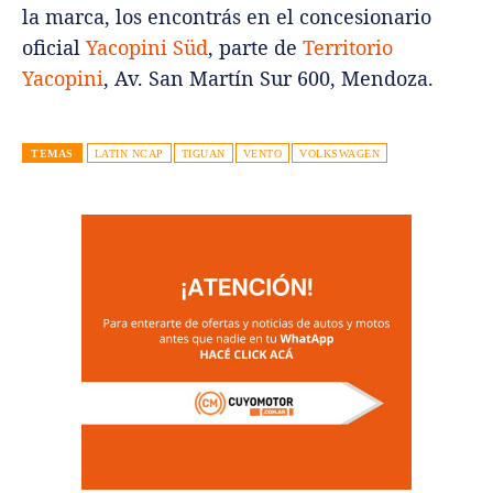
la marca, los encontrás en el concesionario
oficial
Yacopini Süd
, parte de
Territorio
Yacopini
, Av. San Martín Sur 600, Mendoza.
TEMAS
LATIN NCAP
TIGUAN
VENTO
VOLKSWAGEN