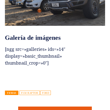
Galería de imágenes
[ngg src=»galleries» ids=»14″
display=»basic_thumbnail»
thumbnail_crop=»0″]
TEMAS
F150 RAPTOR
FORD