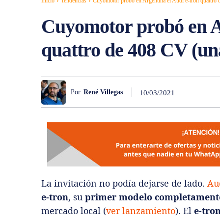
Inicio
Tendencias
Cuyomotor probó en Argentina el Audi e-tron quattro 
Cuyomotor probó en Ar
quattro de 408 CV (u
Por
René Villegas
10/03/2021
La invitación no podía dejarse de lado.
Au
e-tron
, su
primer modelo completamente
mercado local (
ver lanzamiento
). El
e-tro