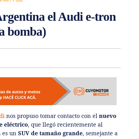
de 408 CV (una...
gentina el Audi e-tron
na bomba)
di
nos propuso tomar contacto con el
nuevo
 eléctrico
, que llegó recientemente al
n
es un
SUV de tamaño grande
, semejante a