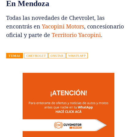
En Mendoza
Todas las novedades de Chevrolet, las
encontrás en
Yacopini Motors
, concesionario
oficial y parte de
Territorio Yacopini
.
TEMAS
CHEVROLET
ONSTAR
WHATSAPP