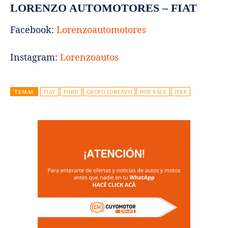
LORENZO AUTOMOTORES – FIAT
Facebook:
Lorenzoautomotores
Instagram:
Lorenzoautos
TEMAS
FIAT
FORD
GRUPO LORENZO
HOT SALE
JEEP