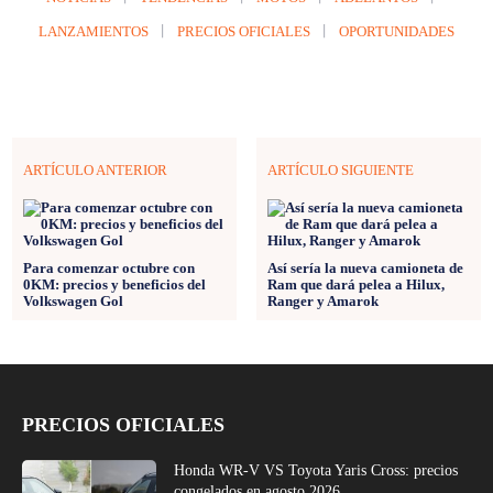
LANZAMIENTOS
PRECIOS OFICIALES
OPORTUNIDADES
ARTÍCULO ANTERIOR
ARTÍCULO SIGUIENTE
Para comenzar octubre con
Así sería la nueva camioneta de
0KM: precios y beneficios del
Ram que dará pelea a Hilux,
Volkswagen Gol
Ranger y Amarok
PRECIOS OFICIALES
Honda WR-V VS Toyota Yaris Cross: precios
congelados en agosto 2026