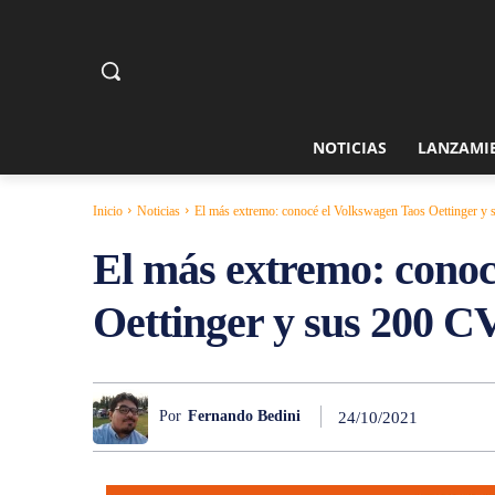
NOTICIAS
LANZAMI
NOTICIAS
Inicio
Noticias
El más extremo: conocé el Volkswagen Taos Oettinger y
El más extremo: conoc
Oettinger y sus 200 C
Por
Fernando Bedini
24/10/2021