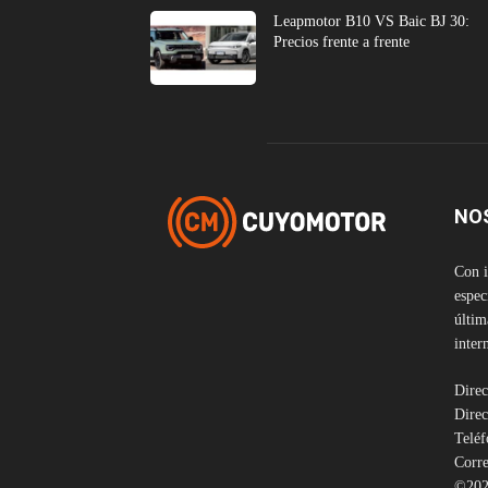
Leapmotor B10 VS Baic BJ 30:
Precios frente a frente
NO
Con i
espec
últim
inter
Direc
Direc
Telé
Corre
©202