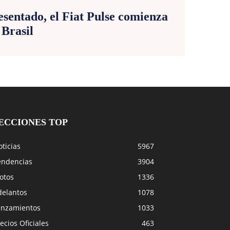
esentado, el Fiat Pulse comienza
 Brasil
ECCIONES TOP
ticias
5967
endencias
3904
otos
1336
delantos
1078
anzamientos
1033
ecios Oficiales
463