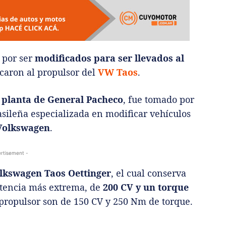
 por ser
modificados para ser llevados al
ocaron al propulsor del
VW Taos
.
a
planta de General Pacheco
, fue tomado por
sileña especializada en modificar vehículos
Volkswagen
.
rtisement -
lkswagen Taos Oettinger
, el cual conserva
otencia más extrema, de
200 CV y un torque
e propulsor son de 150 CV y 250 Nm de torque.