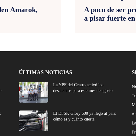
den Amarok,
A poco de ser pr
a pisar fuerte en
ÚLTIMAS NOTICIAS
S
La YPF del Centro activó los
No
o
descuentos para este mes de agosto
T
M
A
:
El DFSK Glory 600 ya llegó al país:
cómo es y cuánto cuesta
L
Pr