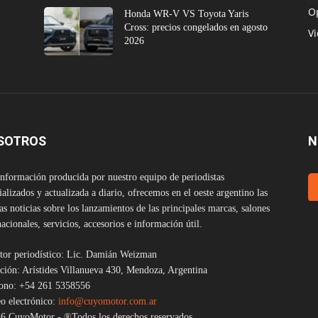
O
Honda WR-V VS Toyota Yaris
Cross: precios congelados en agosto
V
2026
SOTROS
N
nformación producida por nuestro equipo de periodistas
ializados y actualizada a diario, ofrecemos en el oeste argentino las
as noticias sobre los lanzamientos de las principales marcas, salones
nacionales, servicios, accesorios e información útil.
tor periodístico: Lic. Damián Weizman
ción: Arístides Villanueva 430, Mendoza, Argentina
fono: +54 261 5358556
o electrónico:
info@cuyomotor.com.ar
6 CuyoMotor - ®Todos los derechos reservados