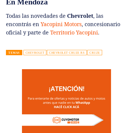
En Mendoza
Todas las novedades de
Chevrolet
, las
encontrás en
Yacopini Motors
, concesionario
oficial y parte de
Territorio Yacopini
.
TEMAS
CHEVROLET
CHEVROLET CRUZE RS
CRUZE