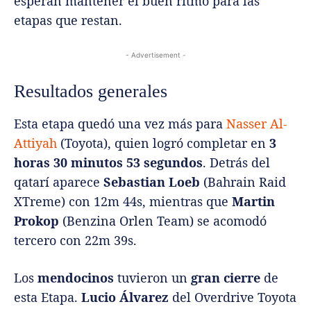
esperan mantener el buen ritmo para las
etapas que restan.
- Advertisement -
Resultados generales
Esta etapa quedó una vez más para
Nasser Al-
Attiyah
(Toyota), quien logró completar en
3
horas 30 minutos 53 segundos
. Detrás del
qatarí aparece
Sebastian Loeb
(Bahrain Raid
XTreme) con 12m 44s, mientras que
Martin
Prokop
(Benzina Orlen Team) se acomodó
tercero con 22m 39s.
Los
mendocinos
tuvieron un
gran cierre
de
esta Etapa.
Lucio Álvarez
del Overdrive Toyota