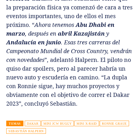
la preparación física ya comenzó de cara a tres
eventos importantes, uno de ellos el mes
próximo. “
Ahora tenemos
Abu Dhabi en
marzo
, después en
abril Kazajistán
y
Andalucía en
junio
. Esas tres carreras del
Campeonato Mundial de Cross Country, vendrán
con novedades
”, adelantó Halpern. El piloto no
quiso dar spoilers, pero al parecer habría un
nuevo auto y escudería en camino. “La dupla
con Ronnie sigue, hay muchos proyectos y
obviamente con el objetivo de correr el Dakar
2023”, concluyó Sebastián.
TEMAS
DAKAR
MINI JCW BUGGY
MINI X-RAID
RONNIE GRAUE
SEBASTIÁN HALPERN