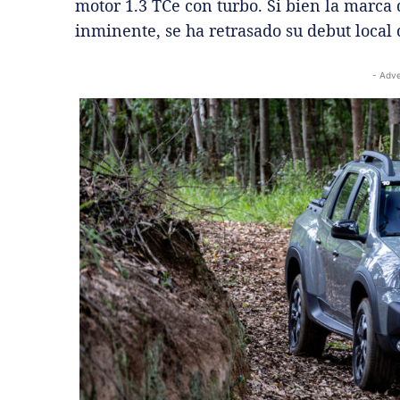
motor 1.3 TCe con turbo. Si bien la marc
inminente, se ha retrasado su debut local 
- Adve