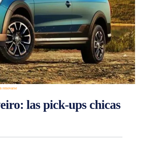
n renovarse
iro: las pick-ups chicas