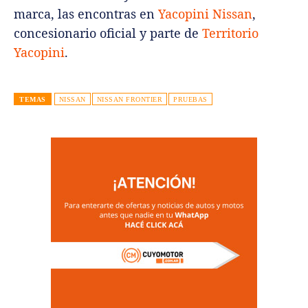
marca, las encontras en
Yacopini Nissan
,
concesionario oficial y parte de
Territorio
Yacopini
.
TEMAS
NISSAN
NISSAN FRONTIER
PRUEBAS