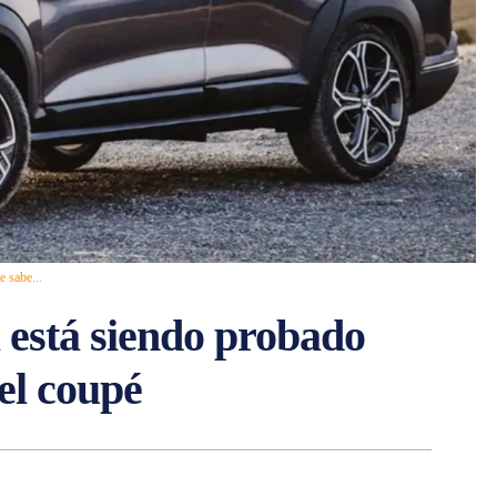
e sabe...
 está siendo probado
del coupé