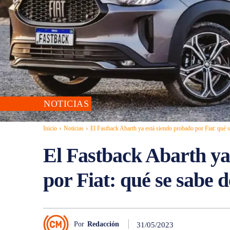
NOTICIAS
Inicio
Noticias
El Fastback Abarth ya está siendo probado por Fiat: qué s
El Fastback Abarth ya
por Fiat: qué se sabe 
Por
Redacción
31/05/2023