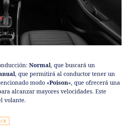
conducción:
Normal
, que buscará un
anual
, que permitirá al conductor tener un
 mencionado modo «
Poison
«, que ofrecerá una
para alcanzar mayores velocidades. Este
l volante.
ACK