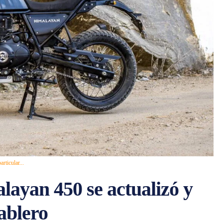
rticular...
layan 450 se actualizó y
tablero