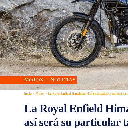
MOTOS
NOTICIAS
Inicio
Motos
La Royal Enfield Himalayan 450 se actualizó y así será su pa
La Royal Enfield Hima
así será su particular 