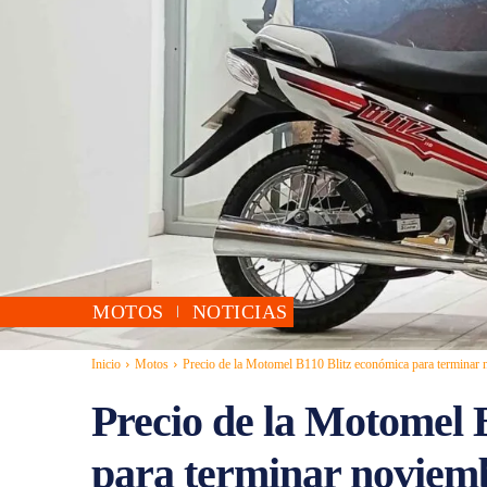
MOTOS
NOTICIAS
Inicio
Motos
Precio de la Motomel B110 Blitz económica para terminar
Precio de la Motomel 
para terminar noviem