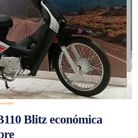
 noviembre
B110 Blitz económica
bre