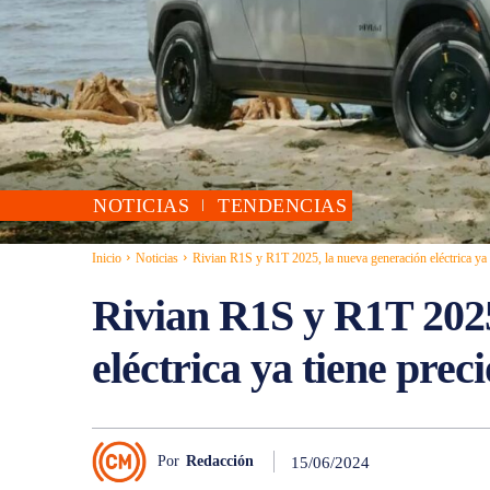
NOTICIAS
TENDENCIAS
Inicio
Noticias
Rivian R1S y R1T 2025, la nueva generación eléctrica ya 
Rivian R1S y R1T 2025
eléctrica ya tiene preci
Por
Redacción
15/06/2024