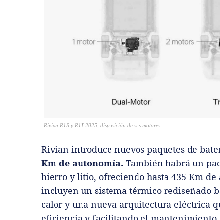
Rivian R1S y R1T 2025, disposición de sus motores
Rivian introduce nuevos paquetes de bate
Km de autonomía.
También habrá un paqu
hierro y litio, ofreciendo hasta 435 Km de
incluyen un sistema térmico rediseñado 
calor y una nueva arquitectura eléctrica 
eficiencia y facilitando el mantenimiento.