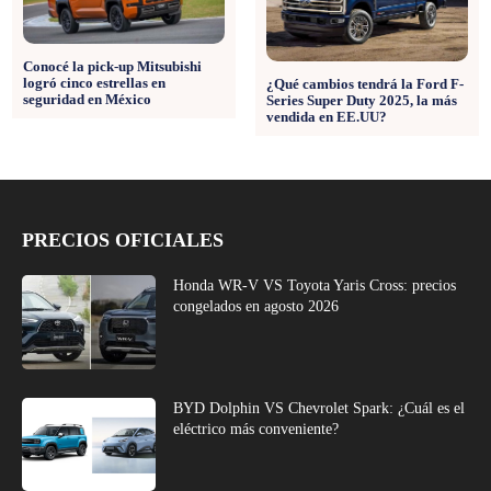
Conocé la pick-up Mitsubishi
logró cinco estrellas en
¿Qué cambios tendrá la Ford F-
seguridad en México
Series Super Duty 2025, la más
vendida en EE.UU?
PRECIOS OFICIALES
Honda WR-V VS Toyota Yaris Cross: precios
congelados en agosto 2026
BYD Dolphin VS Chevrolet Spark: ¿Cuál es el
eléctrico más conveniente?