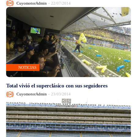
CuyomotorAdmin
-
22/07/2014
NOTICIAS
Total vivió el superclásico con sus seguidores
CuyomotorAdmin
-
23/03/2014