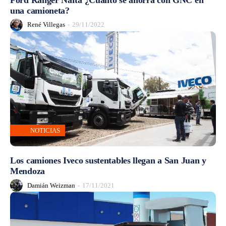
una camioneta?
René Villegas
-
29/11/2022
NOTICIAS
Los camiones Iveco sustentables llegan a San Juan y
Mendoza
Damián Weizman
-
17/11/2021