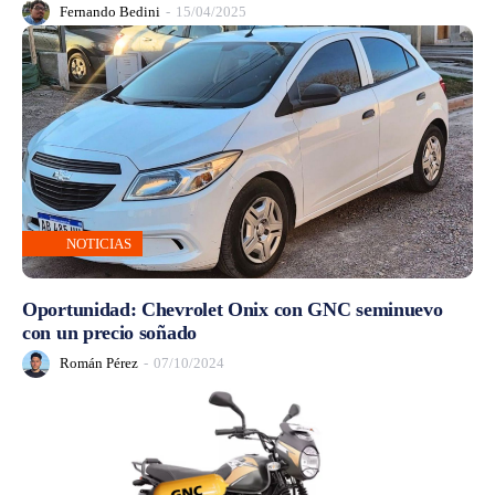
Fernando Bedini
-
15/04/2025
NOTICIAS
Oportunidad: Chevrolet Onix con GNC seminuevo
con un precio soñado
Román Pérez
-
07/10/2024