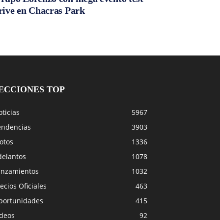
rive en Chacras Park
ECCIONES TOP
ticias
5967
endencias
3903
otos
1336
delantos
1078
anzamientos
1032
ecios Oficiales
463
portunidades
415
ideos
92