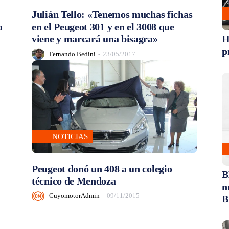
Julián Tello: «Tenemos muchas fichas
a
en el Peugeot 301 y en el 3008 que
viene y marcará una bisagra»
H
p
Fernando Bedini
-
23/05/2017
NOTICIAS
Peugeot donó un 408 a un colegio
B
técnico de Mendoza
n
CuyomotorAdmin
-
09/11/2015
B