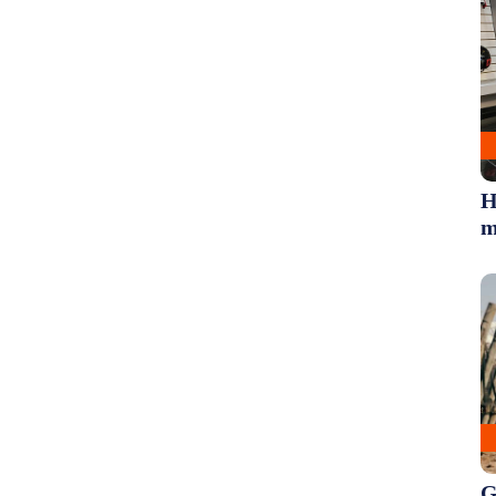
H
m
G