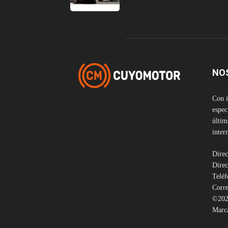
NO
Con i
espec
últim
inter
Direc
Direc
Telé
Corre
©202
Marca