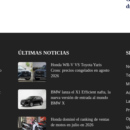
d
ÚLTIMAS NOTICIAS
S
Honda WR-V VS Toyota Yaris
No
o
Cross: precios congelados en agosto
T
2026
M
A
:
BMW lanza el X1 Efficient nafta, la
nueva versión de entrada al mundo
L
BMW X
Pr
O
Honda dominó el ranking de ventas
de motos en julio en 2026
V