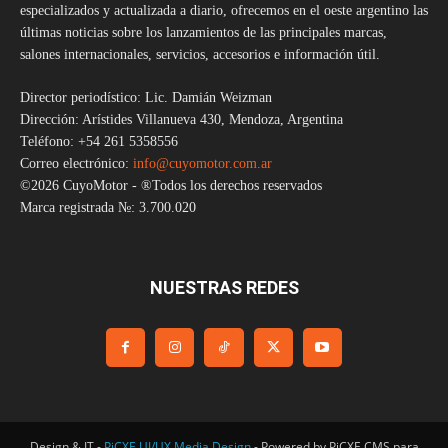
especializados y actualizada a diario, ofrecemos en el oeste argentino las
últimas noticias sobre los lanzamientos de las principales marcas,
salones internacionales, servicios, accesorios e información útil.
Director periodístico: Lic. Damián Weizman
Dirección: Arístides Villanueva 430, Mendoza, Argentina
Teléfono: +54 261 5358556
Correo electrónico:
info@cuyomotor.com.ar
©2026 CuyoMotor - ®Todos los derechos reservados
Marca registrada №: 3.700.020
NUESTRAS REDES
Design & IT -
PiCXE UI/UX Media Design
- Powered by PiCXE CMS para