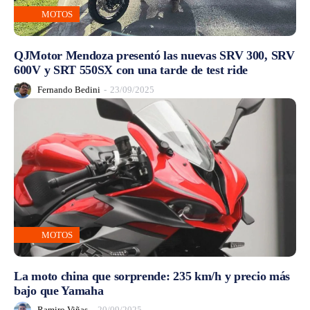
MOTOS
QJMotor Mendoza presentó las nuevas SRV 300, SRV
600V y SRT 550SX con una tarde de test ride
Fernando Bedini
-
23/09/2025
MOTOS
La moto china que sorprende: 235 km/h y precio más
bajo que Yamaha
Ramiro Viñas
-
20/09/2025