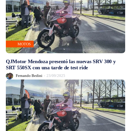
MOTOS
QJMotor Mendoza presentó las nuevas SRV 300 y
SRT 550SX con una tarde de test ride
Fernando Bedini
-
23/09/2025