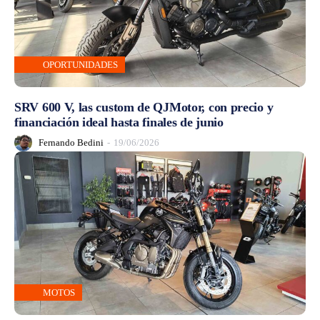
OPORTUNIDADES
SRV 600 V, las custom de QJMotor, con precio y
financiación ideal hasta finales de junio
Fernando Bedini
-
19/06/2026
MOTOS