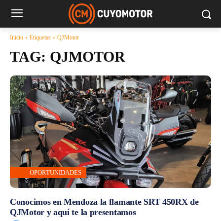
Inicio
Etiquetas
QJMotor
TAG:
QJMOTOR
OPORTUNIDADES
Conocimos en Mendoza la flamante SRT 450RX de
QJMotor y aquí te la presentamos