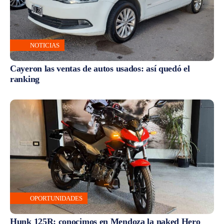
NOTICIAS
Cayeron las ventas de autos usados: así quedó el
ranking
OPORTUNIDADES
Hunk 125R: conocimos en Mendoza la naked Hero