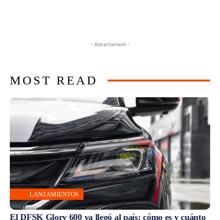
- Advertisment -
MOST READ
LANZAMIENTOS
El DFSK Glory 600 ya llegó al país: cómo es y cuánto