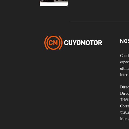
NO
Con i
espec
últim
inter
Direc
Direc
Telé
Corre
©202
Marca