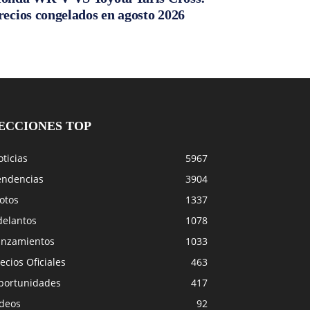
recios congelados en agosto 2026
ECCIONES TOP
ticias
5967
endencias
3904
otos
1337
delantos
1078
anzamientos
1033
ecios Oficiales
463
portunidades
417
ideos
92