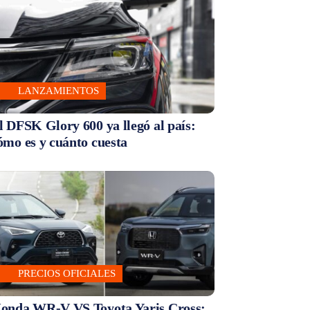
LANZAMIENTOS
l DFSK Glory 600 ya llegó al país:
ómo es y cuánto cuesta
PRECIOS OFICIALES
onda WR-V VS Toyota Yaris Cross: