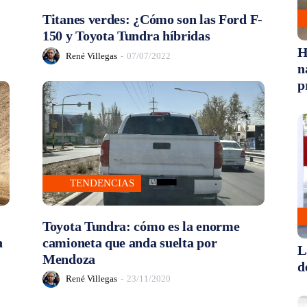
Titanes verdes: ¿Cómo son las Ford F-
150 y Toyota Tundra híbridas
H
René Villegas
-
07/07/2022
n
p
TENDENCIAS
Toyota Tundra: cómo es la enorme
n
camioneta que anda suelta por
L
Mendoza
d
René Villegas
-
23/11/2020