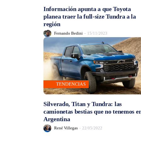
Información apunta a que Toyota
planea traer la full-size Tundra a la
región
Fernando Bedini
-
15/11/2023
TENDENCIAS
Silverado, Titan y Tundra: las
camionetas bestias que no tenemos e
Argentina
René Villegas
-
22/05/2022