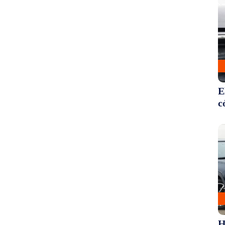
E
c
H