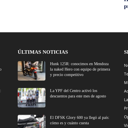
p
ÚLTIMAS NOTICIAS
S
Hunk 125R: conocimos en Mendoza
No
o
la naked Hero con equipo de primera
T
y precio competitivo
M
A
:
La YPF del Centro activó los
descuentos para este mes de agosto
L
Pr
O
El DFSK Glory 600 ya llegó al país:
cómo es y cuánto cuesta
V