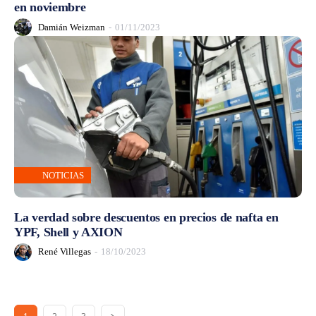
en noviembre
Damián Weizman
-
01/11/2023
NOTICIAS
La verdad sobre descuentos en precios de nafta en
YPF, Shell y AXION
René Villegas
-
18/10/2023