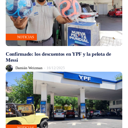
NOTICIAS
Confirmado: los descuentos en YPF y la pelota de
Messi
Damián Weizman
-
16/12/2025
NOTICIAS