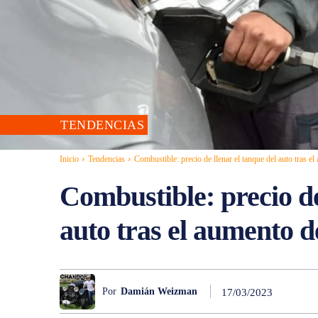
TENDENCIAS
Inicio
Tendencias
Combustible: precio de llenar el tanque del auto tras el
Combustible: precio de
auto tras el aumento 
Por
Damián Weizman
17/03/2023