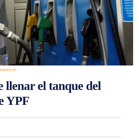
 aumento de...
 llenar el tanque del
de YPF