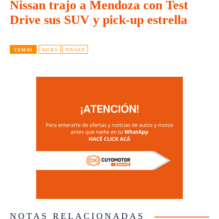
Nissan trajo a Mendoza con Test
Drive sus SUV y pick-up estrella
TEMAS
KICKS
NISSAN
NOTAS RELACIONADAS