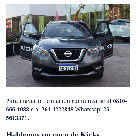
Para mayor información comunicarse al
0810-
666-1033
o al
261 4222848
Whatssap:
261
5613371.
Hablemos un poco de Kicks