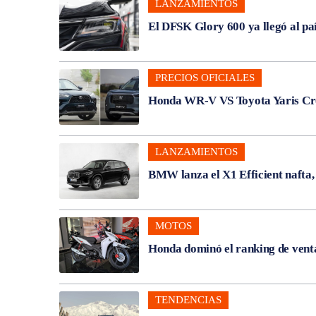
LANZAMIENTOS
El DFSK Glory 600 ya llegó al pa
PRECIOS OFICIALES
Honda WR-V VS Toyota Yaris Cros
LANZAMIENTOS
BMW lanza el X1 Efficient nafta
MOTOS
Honda dominó el ranking de venta
TENDENCIAS