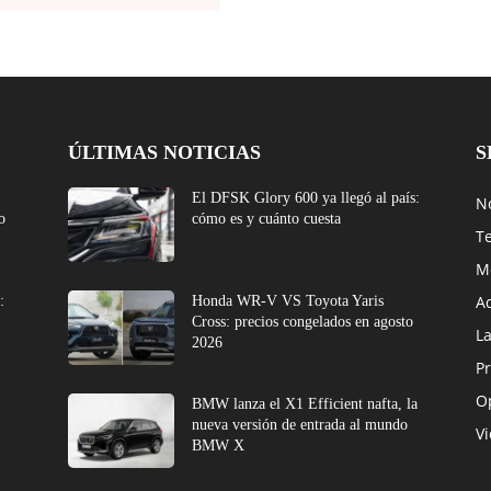
ÚLTIMAS NOTICIAS
S
El DFSK Glory 600 ya llegó al país:
No
o
cómo es y cuánto cuesta
T
M
A
:
Honda WR-V VS Toyota Yaris
Cross: precios congelados en agosto
L
2026
Pr
O
BMW lanza el X1 Efficient nafta, la
nueva versión de entrada al mundo
V
BMW X