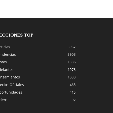
ECCIONES TOP
ticias
5967
endencias
3903
otos
1336
delantos
1078
anzamientos
1033
ecios Oficiales
463
portunidades
415
ideos
92