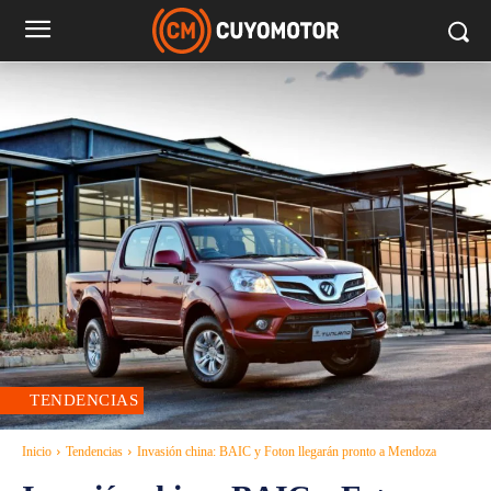
TENDENCIAS
Inicio
Tendencias
Invasión china: BAIC y Foton llegarán pronto a Mendoza