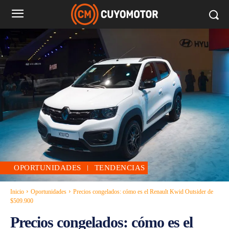
OPORTUNIDADES
TENDENCIAS
Inicio
Oportunidades
Precios congelados: cómo es el Renault Kwid Outsider de
$509.900
Precios congelados: cómo es el