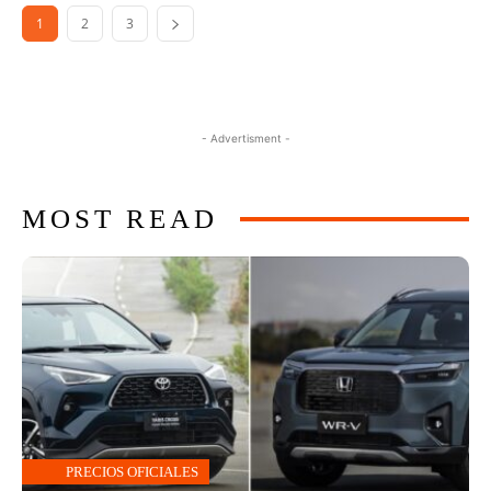
1
2
3
- Advertisment -
MOST READ
PRECIOS OFICIALES