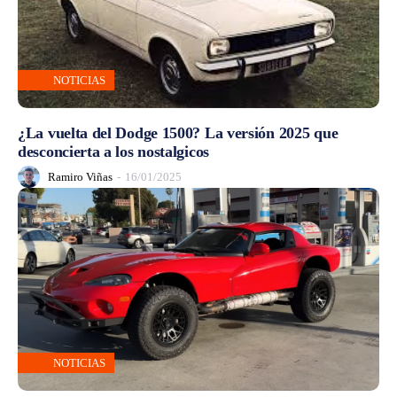
NOTICIAS
¿La vuelta del Dodge 1500? La versión 2025 que
desconcierta a los nostalgicos
Ramiro Viñas
-
16/01/2025
NOTICIAS