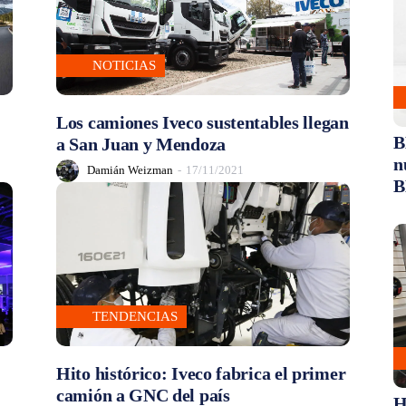
NOTICIAS
Los camiones Iveco sustentables llegan
B
a San Juan y Mendoza
n
Damián Weizman
-
17/11/2021
B
TENDENCIAS
Hito histórico: Iveco fabrica el primer
camión a GNC del país
H