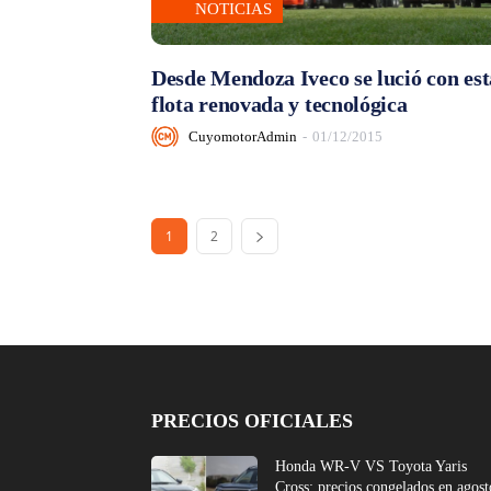
NOTICIAS
Desde Mendoza Iveco se lució con est
flota renovada y tecnológica
CuyomotorAdmin
-
01/12/2015
1
2
PRECIOS OFICIALES
Honda WR-V VS Toyota Yaris
Cross: precios congelados en agost