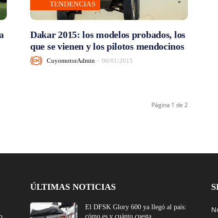
TENDENCIAS
a
Dakar 2015: los modelos probados, los
que se vienen y los pilotos mendocinos
CuyomotorAdmin
-
06/01/2015
Página 1 de 2
ÚLTIMAS NOTICIAS
S
El DFSK Glory 600 ya llegó al país:
No
o
cómo es y cuánto cuesta