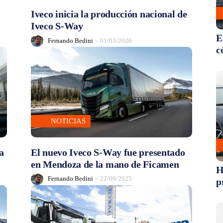
Iveco inicia la producción nacional de
Iveco S-Way
E
Fernando Bedini
-
01/03/2026
c
NOTICIAS
a
El nuevo Iveco S-Way fue presentado
en Mendoza de la mano de Ficamen
H
Fernando Bedini
-
22/09/2025
p