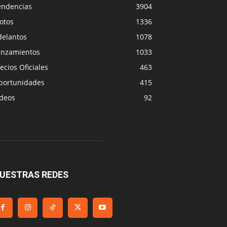
endencias
3904
otos
1336
delantos
1078
anzamientos
1033
ecios Oficiales
463
portunidades
415
ideos
92
UESTRAS REDES