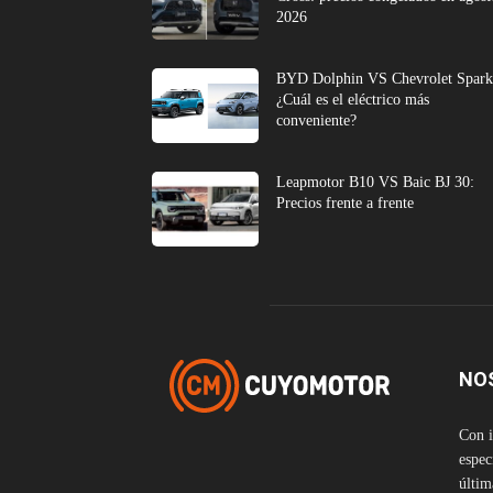
2026
BYD Dolphin VS Chevrolet Spark
¿Cuál es el eléctrico más
conveniente?
Leapmotor B10 VS Baic BJ 30:
Precios frente a frente
NO
Con i
espec
últim