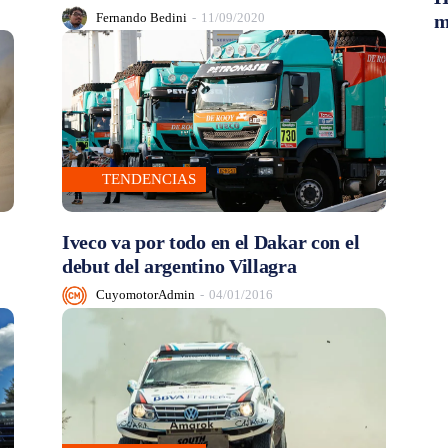
Fernando Bedini
-
11/09/2020
m
TENDENCIAS
Iveco va por todo en el Dakar con el
debut del argentino Villagra
CuyomotorAdmin
-
04/01/2016