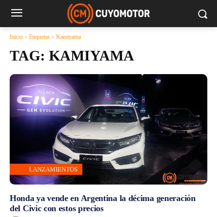
Inicio
Etiquetas
Kamiyama
TAG:
KAMIYAMA
LANZAMIENTOS
Honda ya vende en Argentina la décima generación
del Civic con estos precios