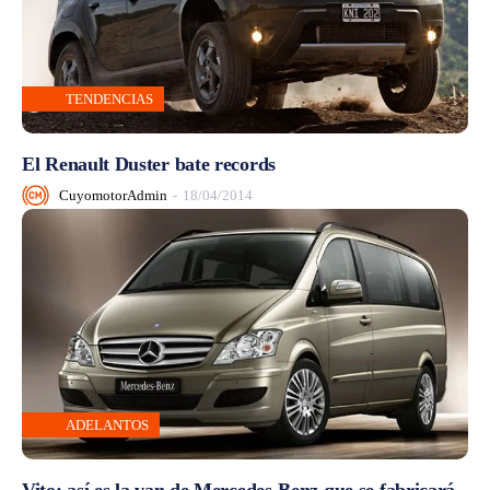
TENDENCIAS
El Renault Duster bate records
CuyomotorAdmin
-
18/04/2014
ADELANTOS
Vito: así es la van de Mercedes-Benz que se fabricará