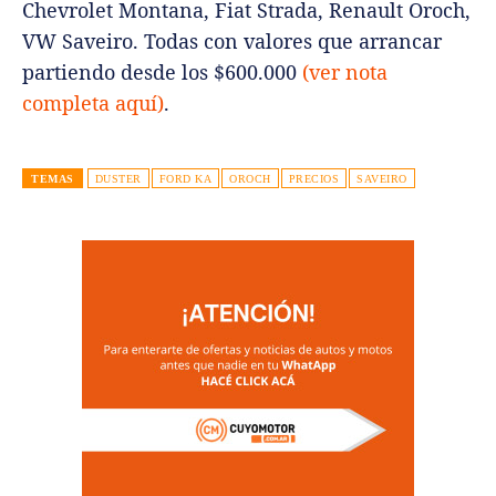
Chevrolet Montana, Fiat Strada, Renault Oroch,
VW Saveiro. Todas con valores que arrancar
partiendo desde los $600.000
(ver nota
completa aquí)
.
TEMAS
DUSTER
FORD KA
OROCH
PRECIOS
SAVEIRO