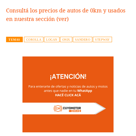
Consultá los precios de autos de 0km y usados
en nuestra sección (ver)
TEMAS
COROLLA
LOGAN
ONIX
SANDERO
STEPWAY