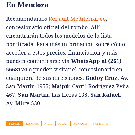
En Mendoza
Recomendamos
Renault Mediterráneo
,
concesionario oficial del rombo. Allí
encontrarán todos los modelos de la lista
bonificada. Para más información sobre cómo
acceder a estos precios, financiación y más,
pueden comunicarse vía
WhatsApp al (261)
5668174
o pueden visitar el concesionario en
cualquiera de sus direcciones:
Godoy Cruz
: Av.
San Martín 1955;
Maipú
: Carril Rodríguez Peña
467;
San Martín
: Las Heras 138;
San Rafael
:
Av. Mitre 530.
TEMAS
KANGOO
KWID
LOGAN
RENAULT
SANDERO