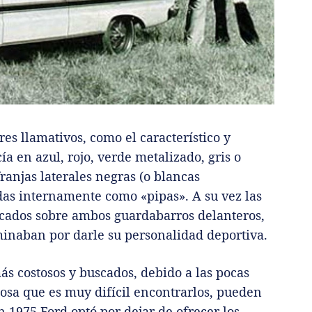
res llamativos, como el característico y
a en azul, rojo, verde metalizado, gris o
ranjas laterales negras (o blancas
das internamente como «pipas». A su vez las
bicados sobre ambos guardabarros delanteros,
lminaban por darle su personalidad deportiva.
ás costosos y buscados, debido a las pocas
cosa que es muy difícil encontrarlos, pueden
En 1975 Ford optó por dejar de ofrecer los