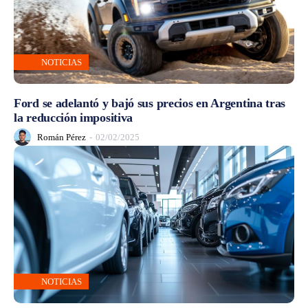
NOTICIAS
Ford se adelantó y bajó sus precios en Argentina tras
la reducción impositiva
Román Pérez
-
02/02/2025
NOTICIAS