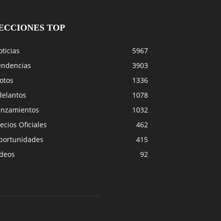
ECCIONES TOP
ticias
5967
endencias
3903
otos
1336
delantos
1078
anzamientos
1032
ecios Oficiales
462
portunidades
415
ideos
92