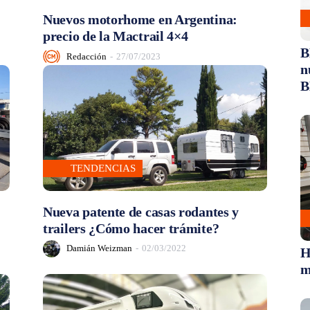
Nuevos motorhome en Argentina:
precio de la Mactrail 4×4
B
Redacción
-
27/07/2023
n
B
TENDENCIAS
Nueva patente de casas rodantes y
trailers ¿Cómo hacer trámite?
Damián Weizman
-
02/03/2022
H
m