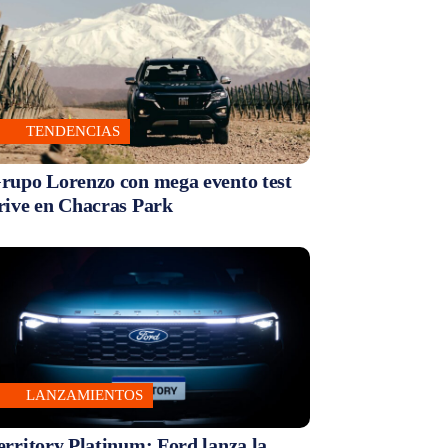
TENDENCIAS
rupo Lorenzo con mega evento test
rive en Chacras Park
LANZAMIENTOS
erritory Platinum: Ford lanza la