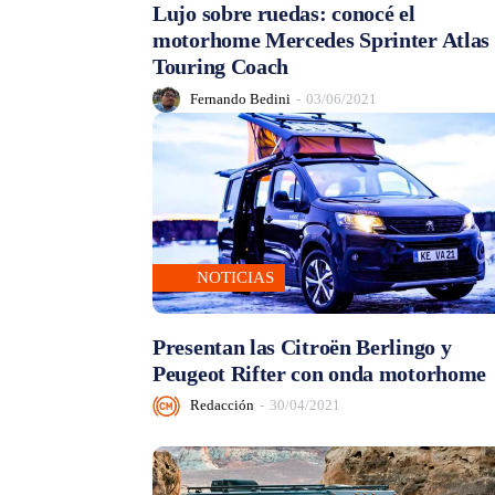
Lujo sobre ruedas: conocé el
motorhome Mercedes Sprinter Atlas
Touring Coach
Fernando Bedini
-
03/06/2021
NOTICIAS
Presentan las Citroën Berlingo y
Peugeot Rifter con onda motorhome
Redacción
-
30/04/2021