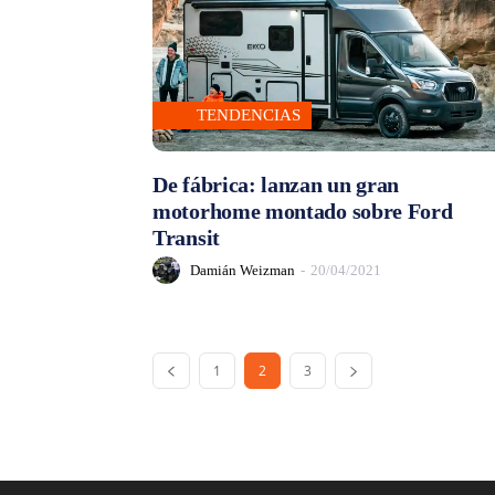
TENDENCIAS
De fábrica: lanzan un gran
motorhome montado sobre Ford
Transit
Damián Weizman
-
20/04/2021
1
2
3