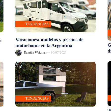
TENDENCIAS
,
Vacaciones: modelos y precios de
G
motorhome en la Argentina
d
Damián Weizman
-
10/07/2021
TENDENCIAS
T