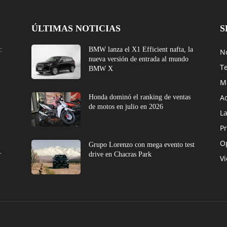
ÚLTIMAS NOTICIAS
S
:
BMW lanza el X1 Efficient nafta, la
No
nueva versión de entrada al mundo
T
BMW X
M
A
Honda dominó el ranking de ventas
de motos en julio en 2026
L
Pr
O
e
Grupo Lorenzo con mega evento test
r
drive en Chacras Park
V