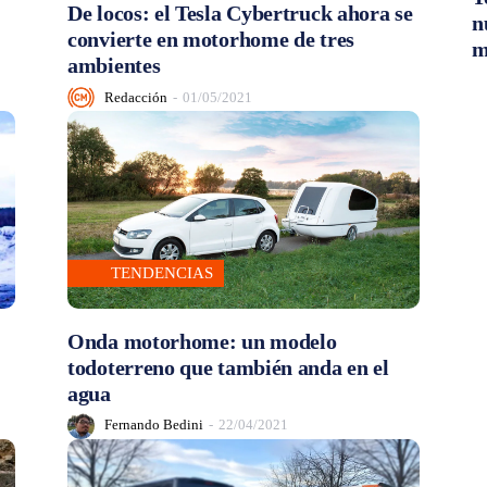
De locos: el Tesla Cybertruck ahora se
n
convierte en motorhome de tres
m
ambientes
Redacción
-
01/05/2021
TENDENCIAS
Onda motorhome: un modelo
todoterreno que también anda en el
agua
Fernando Bedini
-
22/04/2021