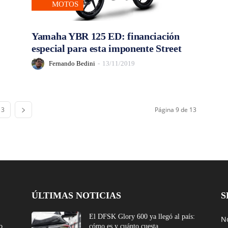
MOTOS
Yamaha YBR 125 ED: financiación
especial para esta imponente Street
Fernando Bedini
-
13/11/2019
13
Página 9 de 13
ÚLTIMAS NOTICIAS
S
El DFSK Glory 600 ya llegó al país:
No
o
cómo es y cuánto cuesta