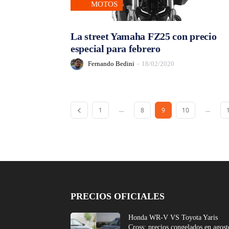
MOTOS
La street Yamaha FZ25 con precio
especial para febrero
Fernando Bedini
-
18/02/2020
...
...
1
8
9
10
PRECIOS OFICIALES
Honda WR-V VS Toyota Yaris
Cross: precios congelados en agost