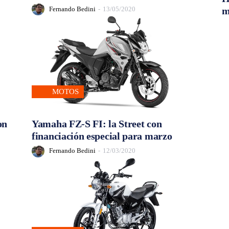
Fernando Bedini
-
13/05/2020
m
MOTOS
on
Yamaha FZ-S FI: la Street con
financiación especial para marzo
Fernando Bedini
-
12/03/2020