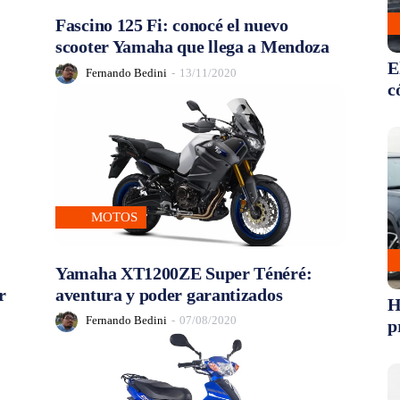
Fascino 125 Fi: conocé el nuevo
scooter Yamaha que llega a Mendoza
E
Fernando Bedini
-
13/11/2020
c
MOTOS
Yamaha XT1200ZE Super Ténéré:
r
aventura y poder garantizados
H
Fernando Bedini
-
07/08/2020
p