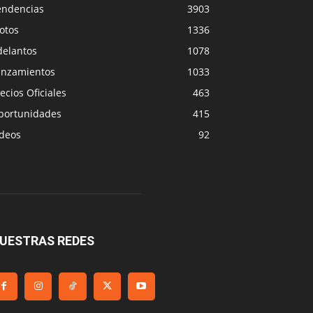
endencias
3903
otos
1336
delantos
1078
anzamientos
1033
ecios Oficiales
463
portunidades
415
ideos
92
UESTRAS REDES