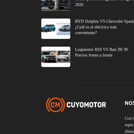
2026
BYD Dolphin VS Chevrolet Spark
¿Cuál es el eléctrico más
conveniente?
Leapmotor B10 VS Baic BJ 30:
Precios frente a frente
NO
Con i
espec
últim