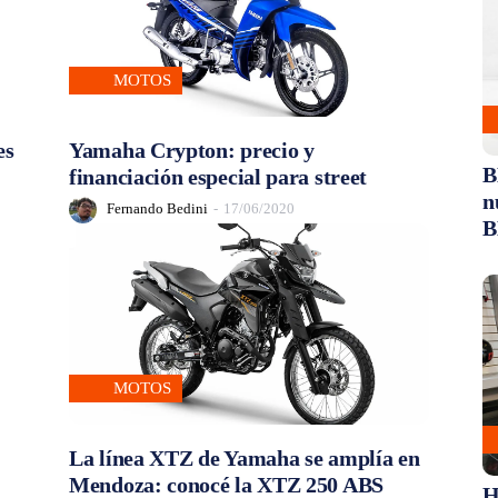
MOTOS
es
Yamaha Crypton: precio y
B
financiación especial para street
n
Fernando Bedini
-
17/06/2020
B
MOTOS
La línea XTZ de Yamaha se amplía en
Mendoza: conocé la XTZ 250 ABS
H