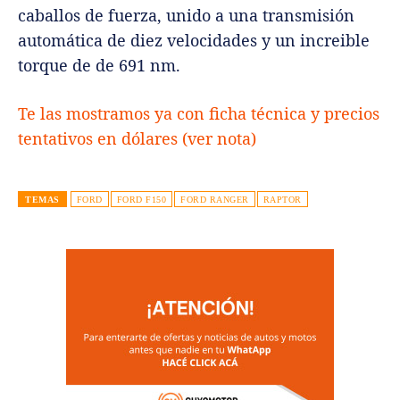
caballos de fuerza, unido a una transmisión
automática de diez velocidades y un increible
torque de de 691 nm.
Te las mostramos ya con ficha técnica y precios
tentativos en dólares (ver nota)
TEMAS
FORD
FORD F150
FORD RANGER
RAPTOR